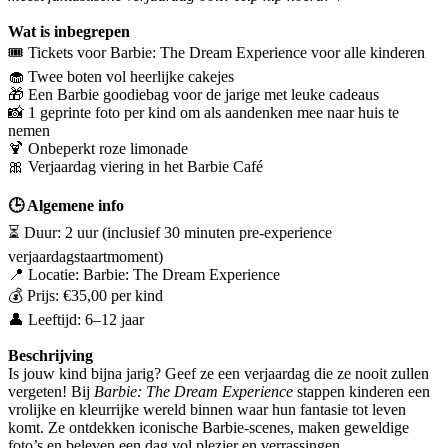
Wat is inbegrepen
🎟️ Tickets voor Barbie: The Dream Experience voor alle kinderen
🧁 Twee boten vol heerlijke cakejes
🎁 Een Barbie goodiebag voor de jarige met leuke cadeaus
📸 1 geprinte foto per kind om als aandenken mee naar huis te
nemen
🍹 Onbeperkt roze limonade
🎀 Verjaardag viering in het Barbie Café
🕒 Algemene info
⏳ Duur: 2 uur (inclusief 30 minuten pre-experience
verjaardagstaartmoment)
📍 Locatie: Barbie: The Dream Experience
💰 Prijs: €35,00 per kind
👤 Leeftijd: 6–12 jaar
Beschrijving
Is jouw kind bijna jarig? Geef ze een verjaardag die ze nooit zullen
vergeten! Bij
Barbie: The Dream Experience
stappen kinderen een
vrolijke en kleurrijke wereld binnen waar hun fantasie tot leven
komt. Ze ontdekken iconische Barbie-scenes, maken geweldige
foto’s en beleven een dag vol plezier en verrassingen.