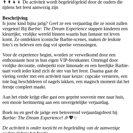
👨‍👩‍👧‍👦 De activiteit wordt begeleid/geleid door de ouders die
tijdens het feest aanwezig zijn
Beschrijving
Is jouw kind bijna jarig? Geef ze een verjaardag die ze nooit zullen
vergeten! Bij
Barbie: The Dream Experience
stappen kinderen een
kleurrijke, vrolijke wereld binnen waarin hun fantasie tot leven
komt. Ze ontdekken iconische Barbie-scenes, maken de leukste
foto’s en beleven een dag vol speelse verrassingen.
Voor de experience begint, worden ze verwelkomd door een
enthousiaste host in hun eigen VIP-feestkamer. Omringd door
vrolijke decoratie, onbeperkt roze limonade en een heerlijke Barbie-
taart voelt ieder kind zich de ster van het feest. Daarna gaat de
viering verder met een activiteit naar keuze: cupcake versieren, een
tote bag beschilderen of nagels lakken, een magisch moment dat het
feestje compleet maakt.
Aan het einde krijgt elke gast een geprint souvenir mee naar huis,
een mooie herinnering aan een onvergetelijke verjaardag.
Boek nu en geef de jarige een betoverend verjaardagsfeest bij
Barbie: The Dream Experience
! 🎉💖✨
De activiteit is onder toezicht en begeleiding van de aanwezige