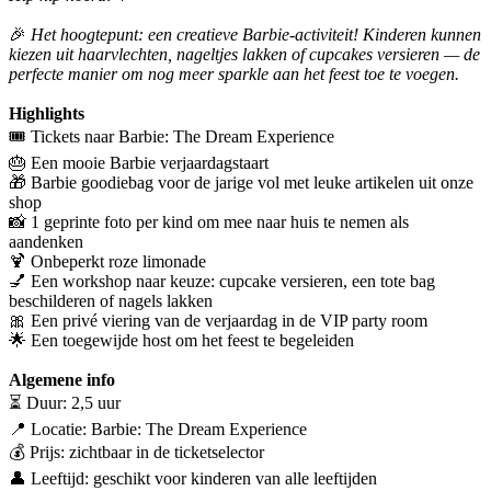
🎉
Het hoogtepunt: een creatieve Barbie-activiteit! Kinderen kunnen
kiezen uit haarvlechten, nageltjes lakken of cupcakes versieren — de
perfecte manier om nog meer sparkle aan het feest toe te voegen.
Highlights
🎟️ Tickets naar Barbie: The Dream Experience
🎂 Een mooie Barbie verjaardagstaart
🎁 Barbie goodiebag voor de jarige vol met leuke artikelen uit onze
shop
📸 1 geprinte foto per kind om mee naar huis te nemen als
aandenken
🍹 Onbeperkt roze limonade
💅 Een workshop naar keuze: cupcake versieren, een tote bag
beschilderen of nagels lakken
🎀 Een privé viering van de verjaardag in de VIP party room
🌟 Een toegewijde host om het feest te begeleiden
Algemene info
⏳ Duur: 2,5 uur
📍 Locatie: Barbie: The Dream Experience
💰 Prijs: zichtbaar in de ticketselector
👤 Leeftijd: geschikt voor kinderen van alle leeftijden