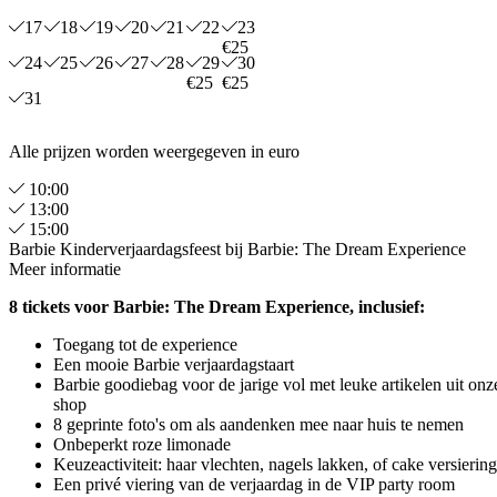
17
18
19
20
21
22
23
€25
24
25
26
27
28
29
30
€25
€25
31
Alle prijzen worden weergegeven in euro
10:00
13:00
15:00
Barbie Kinderverjaardagsfeest bij Barbie: The Dream Experience
Meer informatie
8 tickets voor Barbie: The Dream Experience, inclusief:
Toegang tot de experience
Een mooie Barbie verjaardagstaart
Barbie goodiebag voor de jarige vol met leuke artikelen uit onz
shop
8 geprinte foto's om als aandenken mee naar huis te nemen
Onbeperkt roze limonade
Keuzeactiviteit: haar vlechten, nagels lakken, of cake versiering
Een privé viering van de verjaardag in de VIP party room