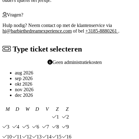
ouders tijdens het feestje.
Vragen?
Hulp nodig? Neem contact op met de klantenservice via
hi@barbiethedreamexperience.com
of bel
+3185-8880261
.
Type ticket selecteren
Geen administratiekosten
aug 2026
sep 2026
okt 2026
nov 2026
dec 2026
M
D
W
D
V
Z
Z
1
2
3
4
5
6
7
8
9
10
11
12
13
14
15
16